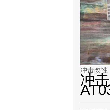
冲击改性 M
冲击
AT0