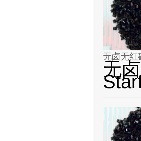
无卤无红磷阻
无卤
Sta