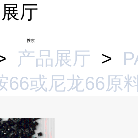
品展厅
搜索
>
产品展厅
>
P
胺66或尼龙66原