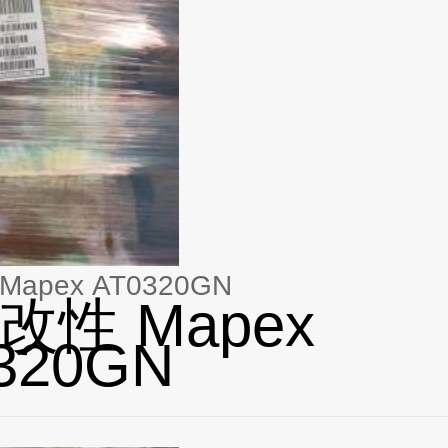
apex AT0320GN
改性 Mapex
320GN