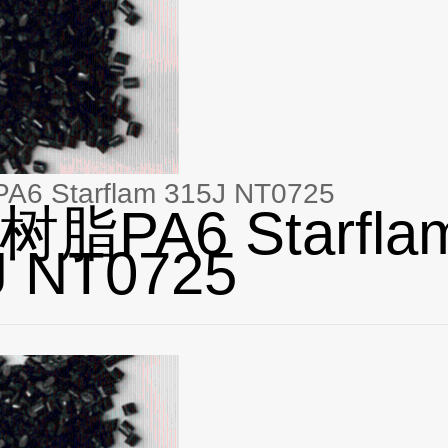
 Starflam 315J NT0725
脂PA6 Starfla
J NT0725