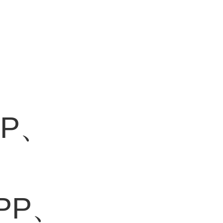
EP、
、
、PP、