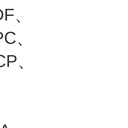
DF、
PC、
CP、
、