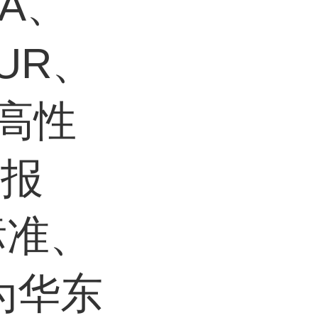
VA、
UR、
等高性
、报
标准、
为华东