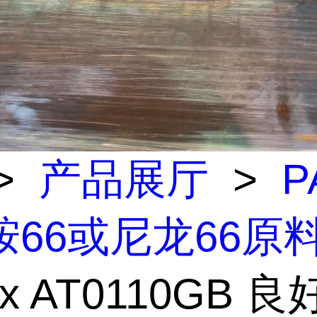
>
产品展厅
>
P
胺66或尼龙66原
ex AT0110GB 