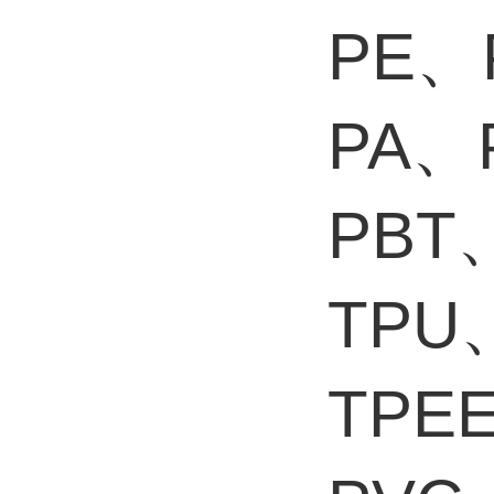
PE、
PA、
PBT
TPU
TPE