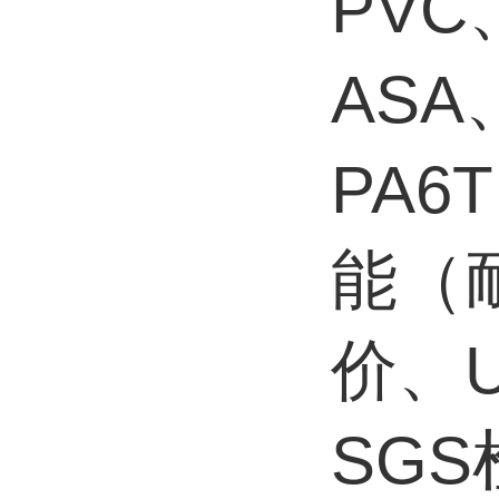
PVC
ASA
PA6
能（
价、
SG