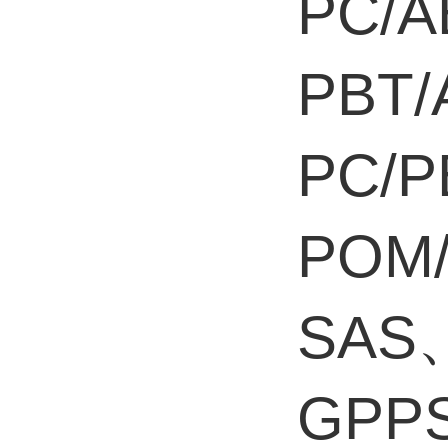
PC/
PBT
PC/
POM
SAS
GPP