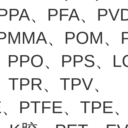
PPA、PFA、PV
PMMA、POM、
、PPO、PPS、L
、TPR、TPV、
E、PTFE、TPE