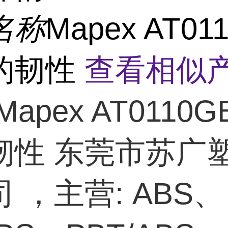
名称
Mapex AT01
的韧性
查看相似产
Mapex AT0110G
韧性 东莞市苏广
 ，主营: ABS、