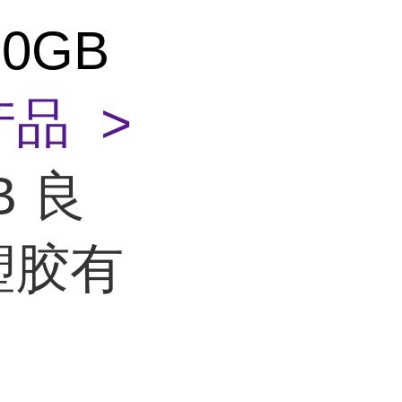
10GB
品 >
B 良
塑胶有