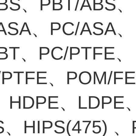
ABS、PBT/ABS、
/ASA、PC/ASA、
PBT、PC/PTFE、
/PTFE、POM/F
、HDPE、LDPE
S、HIPS(475) 