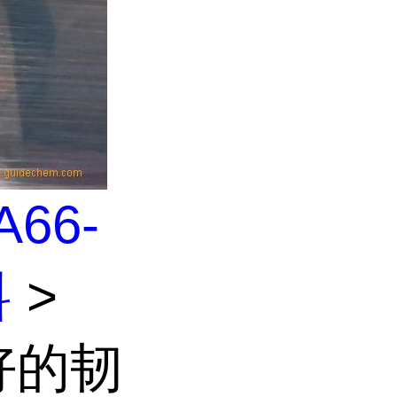
A66-
料
>
良好的韧