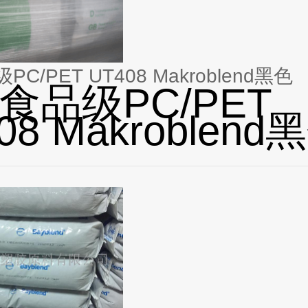
PC/PET UT408 Makroblend黑色
A食品级PC/PET
08 Makroblend