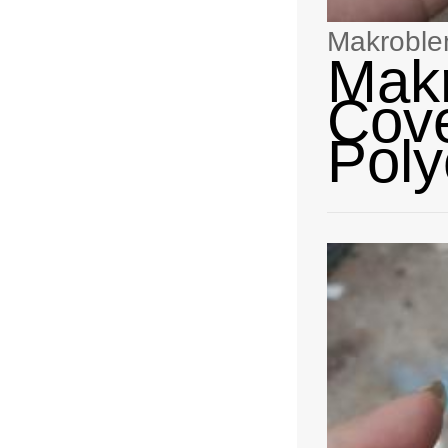
Makroble
Mak
Cove
Poly