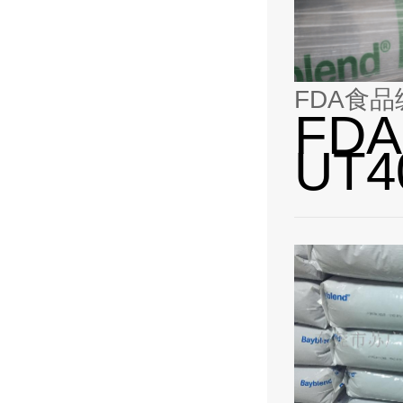
FDA食品级
FD
UT4