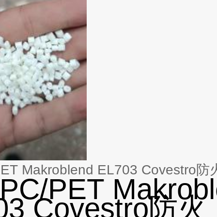
T Makroblend EL703 Covestro防
C/PET Makrobl
03 Covestro防火