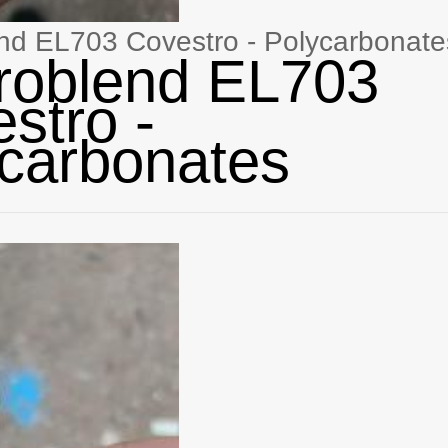
nd EL703 Covestro - Polycarbonate
roblend EL703
stro -
carbonates