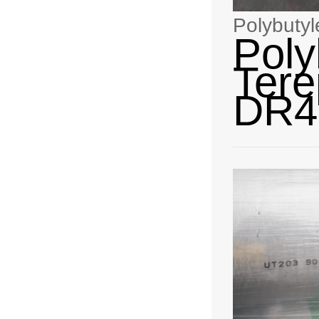
Polybuty
Poly
Tere
DR4