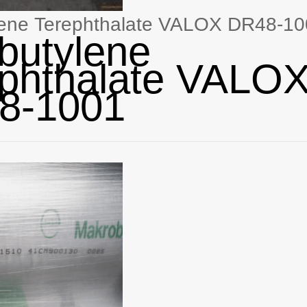
lene Terephthalate VALOX DR48-1
butylene
phthalate VALO
8-1001