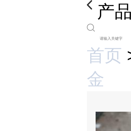
产
首页
金