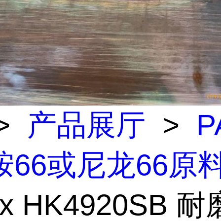
>
产品展厅
>
P
胺66或尼龙66原
ex HK4920SB 