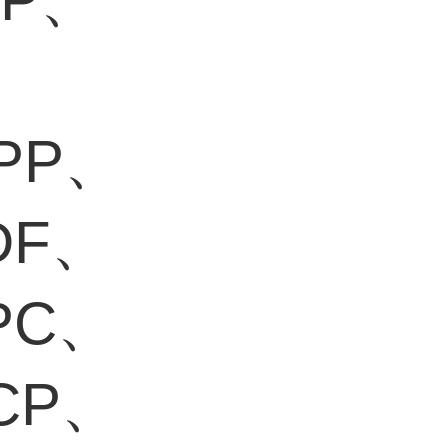
、
、PP、
DF、
PC、
CP、