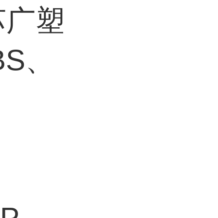
苏广塑
BS、
EP、