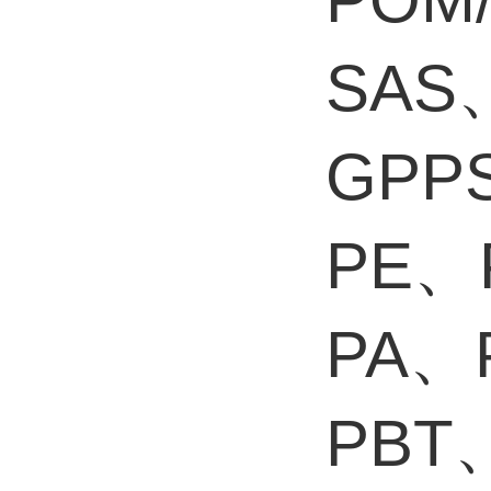
SAS
GPP
PE、
PA、
PBT