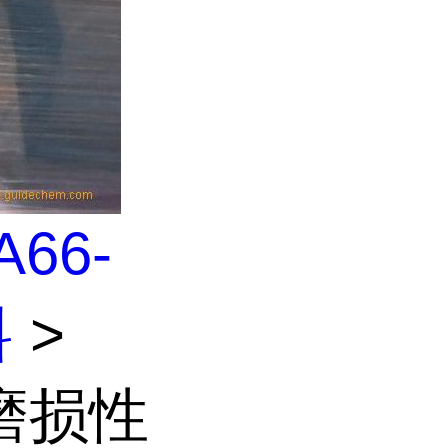
A66-
料
>
耐磨损性