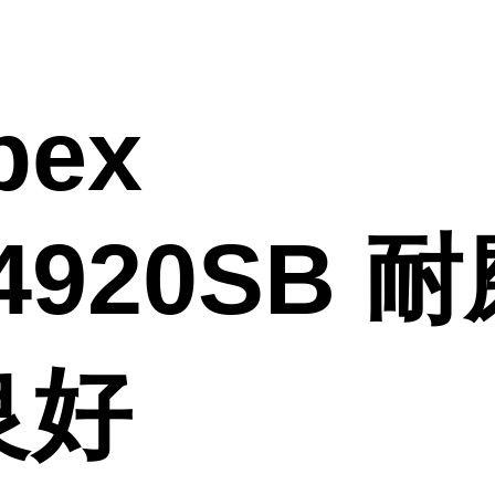
pex
4920SB 
良好