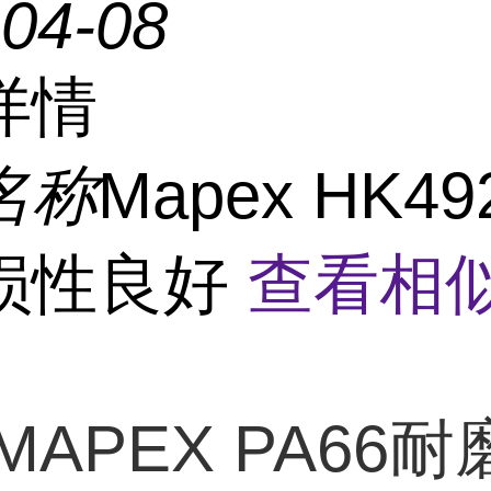
-04-08
详情
名称
Mapex HK49
损性良好
查看相
MAPEX PA66