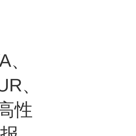
、
VA、
UR、
等高性
、报