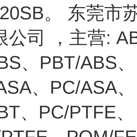
720SB。 东莞市
公司 ，主营: A
ABS、PBT/ABS、
/ASA、PC/ASA、
PBT、PC/PTFE、
/PTFE、POM/F