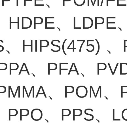
、HDPE、LDPE
S、HIPS(475) 
PPA、PFA、PV
PMMA、POM、
、PPO、PPS、L