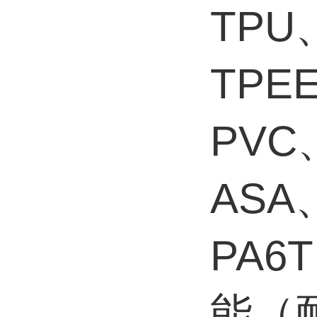
TPU
TPE
PVC
ASA
PA6
能（