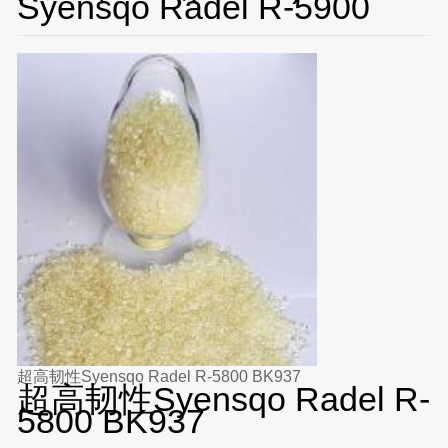
Syensqo Radel R-5900
超高韧性Syensqo Radel R-5800 BK937
超高韧性Syensqo Radel R-
5800 BK937