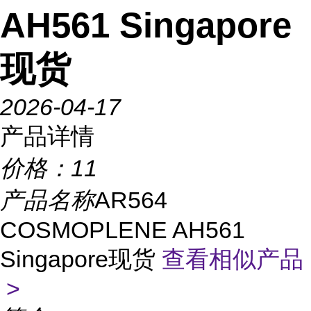
AH561 Singapore
现货
2026-04-17
产品详情
价格：
11
产品名称
AR564
COSMOPLENE AH561
Singapore现货
查看相似产品
>