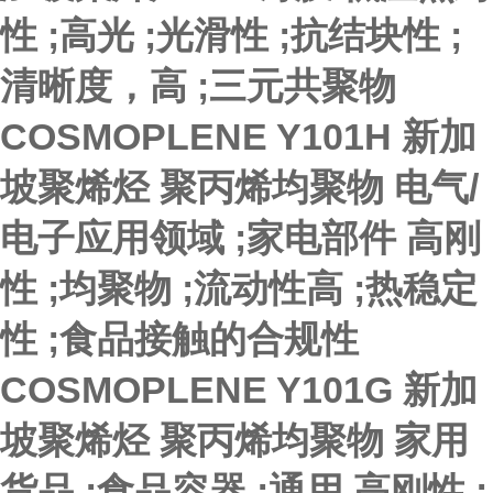
性 ;高光 ;光滑性 ;抗结块性 ;
清晰度，高 ;三元共聚物
COSMOPLENE Y101H
新加
坡聚烯烃
聚丙烯均聚物
电气/
电子应用领域 ;家电部件
高刚
性 ;均聚物 ;流动性高 ;热稳定
性 ;食品接触的合规性
COSMOPLENE Y101G
新加
坡聚烯烃
聚丙烯均聚物
家用
货品 ;食品容器 ;通用
高刚性 ;