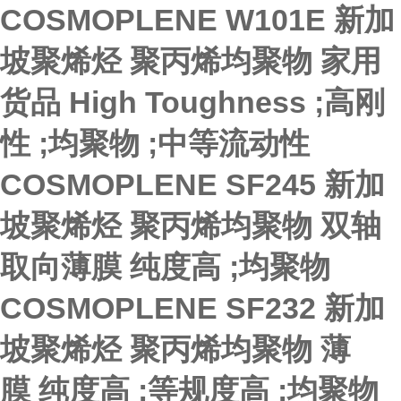
COSMOPLENE W101E
新加
坡聚烯烃
聚丙烯均聚物
家用
货品
High Toughness ;高刚
性 ;均聚物 ;中等流动性
COSMOPLENE SF245
新加
坡聚烯烃
聚丙烯均聚物
双轴
取向薄膜
纯度高 ;均聚物
COSMOPLENE SF232
新加
坡聚烯烃
聚丙烯均聚物
薄
膜
纯度高 ;等规度高 ;均聚物