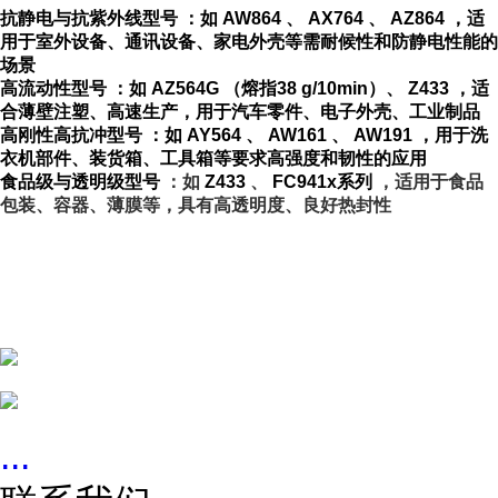
抗静电与抗紫外线型号
：如
AW864
、
AX764
、
AZ864
，适
用于室外设备、通讯设备、家电外壳等需耐候性和防静电性能的
场景
高流动性型号
：如
AZ564G
（熔指38 g/10min）、
Z433
，适
合薄壁注塑、高速生产，用于汽车零件、电子外壳、工业制品
高刚性高抗冲型号
：如
AY564
、
AW161
、
AW191
，用于洗
衣机部件、装货箱、工具箱等要求高强度和韧性的应用
食品级与透明级型号
：如
Z433
、
FC941x系列
，适用于食品
包装、容器、薄膜等，具有高透明度、良好热封性
...