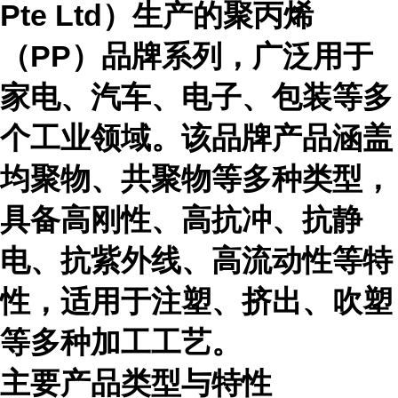
Pte Ltd）生产的聚丙烯
（PP）品牌系列，广泛用于
家电、汽车、电子、包装等多
个工业领域。该品牌产品涵盖
均聚物、共聚物等多种类型，
具备高刚性、高抗冲、抗静
电、抗紫外线、高流动性等特
性，适用于注塑、挤出、吹塑
等多种加工工艺。
主要产品类型与特性