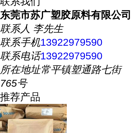
联系我们
东莞市苏广塑胶原料有限公司
联系人
李先生
联系手机
13922979590
联系电话
13922979590
所在地址
常平镇塑通路七街
765号
推荐产品