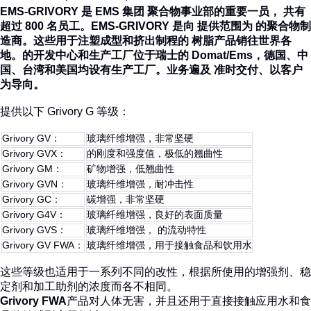
EMS-GRIVORY 是 EMS 集团 聚合物事业部的重要一员， 共有
超过 800 名员工。
EMS-GRIVORY 是向 提供范围为 的聚合物制
造商。这些用于注塑成型和挤出制程的 树脂产品销往世界各
地。
的开发中心和生产工厂位于瑞士的 Domat/Ems，德国、中
国、台湾和美国均设有生产工厂。业务遍及 准时交付、以客户
为导向。
提供以下 Grivory G 等级：
Grivory GV：
玻璃纤维增强，非常坚硬
Grivory GVX：
的刚度和强度值，极低的翘曲性
Grivory GM：
矿物增强，低翘曲性
Grivory GVN：
玻璃纤维增强，耐冲击性
Grivory GC：
碳增强，非常坚硬
Grivory G4V：
玻璃纤维增强，良好的表面质量
Grivory GVS：
玻璃纤维增强， 的流动特性
Grivory GV FWA：
玻璃纤维增强，用于接触食品和饮用水
这些等级也适用于一系列不同的改性，根据所使用的增强剂、稳
定剂和加工助剂的浓度而各不相同。
Grivory FWA
产品对人体无害，并且还用于直接接触应用水和食