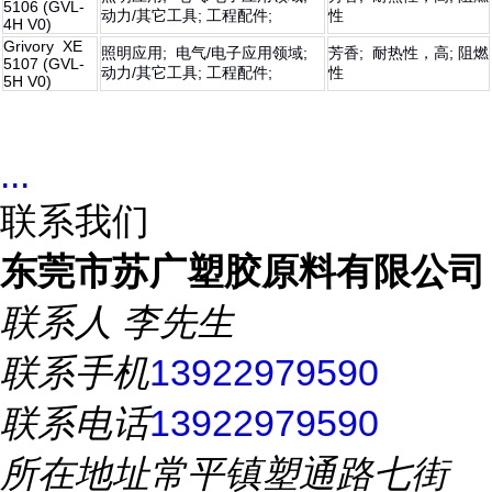
5106 (GVL-
动力/其它工具; 工程配件;
性
4H V0)
Grivory XE
照明应用; 电气/电子应用领域;
芳香; 耐热性，高; 阻燃
5107 (GVL-
动力/其它工具; 工程配件;
性
5H V0)
...
联系我们
东莞市苏广塑胶原料有限公司
联系人
李先生
联系手机
13922979590
联系电话
13922979590
所在地址
常平镇塑通路七街