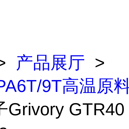
>
产品展厅
>
/PA6T/9T高温原
rivory GTR40