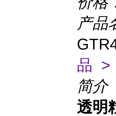
价格
产品
GTR4
品 >
简介
透明粒