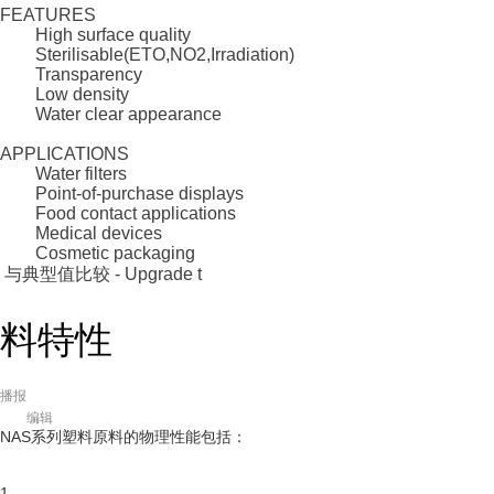
FEATURES
High surface quality
Sterilisable(ETO,NO2,Irradiation)
Transparency
Low density
Water clear appearance
APPLICATIONS
Water filters
Point-of-purchase displays
Food contact applications
Medical devices
Cosmetic packaging
与典型值比较 - Upgrade t
料特性
播报
编辑
NAS系列塑料原料的物理性能包括：
1.