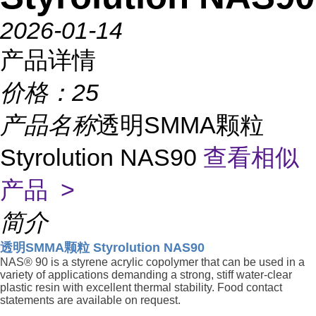
2026-01-14
产品详情
价格：
25
产品名称
透明SMMA颗粒
Styrolution NAS90
查看相似
产品 >
简介
透明SMMA颗粒 Styrolution NAS90
NAS® 90 is a styrene acrylic copolymer that can be used in a
variety of applications demanding a strong, stiff water-clear
plastic resin with excellent thermal stability. Food contact
statements are available on request.