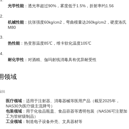
光学性能
：透光率超过90%，雾度低于1.5%，折射率约1.56
2.
机械性能
：抗张强度60kg/cm2，弯曲模量达260kg/cm2，硬度洛氏
M80
3.
热性能
：热变形温度85℃，维卡软化温度105℃
4.
耐化学性
：对酒精、伽玛射线消毒具有优异耐受性
用领域
编辑
医疗领域
：适用于注射器、消毒器械等医用产品（截至2025年，
NAS30为医疗级主流牌号）
包装领域
：用于化妆品瓶盖、食品容器等透明包装（NAS36可注塑加
工为管材级制品）
工业领域
：制造电子设备外壳、文具器材等