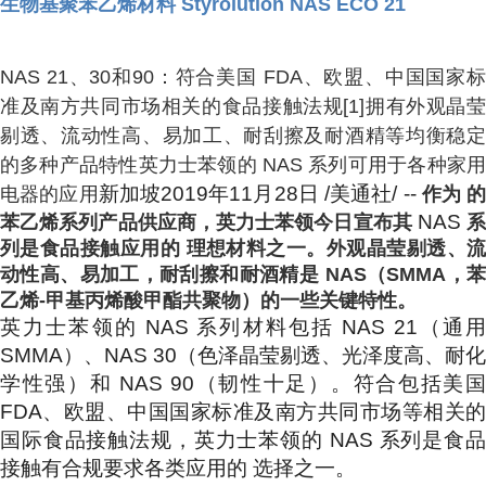
生物基聚苯乙烯材料 Styrolution NAS ECO 21
NAS 21、30和90：符合美国 FDA、欧盟、中国国家标
准及南方共同市场相关的食品接触法规[1]
拥有外观晶
剔透、流动性高、易加工、耐刮擦及耐酒精等均衡稳定
的多种产品特性
英力士苯领的 NAS 系列可用于各种家
新加坡2019年11月28日 /美通社/ --
电器的应用
作为 的
NAS
苯乙烯系列产品供应商，英力士苯领今日宣布其
列是食品接触应用的 理想材料之一。外观晶莹剔透、流
动性高、易加工
，
耐刮擦和耐酒精是
NAS
（
SMMA
，
乙烯
-
甲基丙烯酸甲酯共聚物
）
的一些关键特性。
英力士苯领的 NAS 系列材料包括 NAS 21（通用
SMMA）、NAS 30（色泽晶莹剔透、光泽度高、耐化
学性强）和 NAS 90（韧性十足）。符合包括美国
FDA、欧盟、中国国家标准及南方共同市场等相关的
国际食品接触法规，英力士苯领的 NAS 系列是食品
接触有合规要求各类应用的 选择之一。