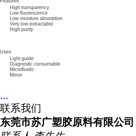
Features
High transparency
Low fluorescence
Low moisture absorption
Very low extractable
High purity
Uses
Light guide
Diagnostic consumable
Microfluidic
Mirror
...
联系我们
东莞市苏广塑胶原料有限公司