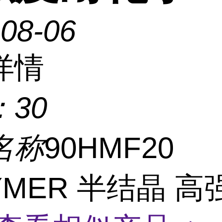
-08-06
详情
：
30
名称
90HMF20
YMER 半结晶 