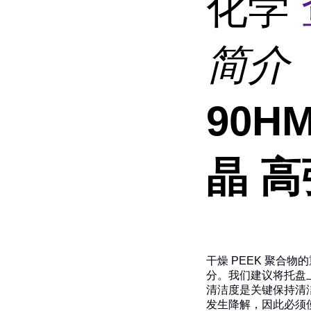
化学
简介
90H
晶 
干燥 PEEK 聚合物
分。我们建议将托盘上的
清洁度是关键
保持清
发生降解，因此必须