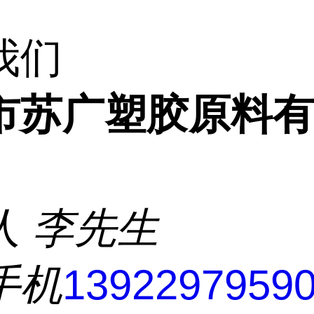
我们
市苏广塑胶原料
人
李先生
手机
1392297959