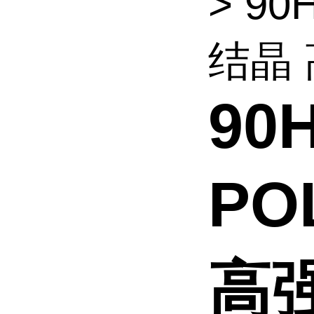
> 90
结晶 
90
PO
高