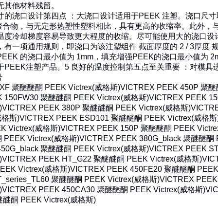
无其他材料残留。
寸的浇口设计
第四点 ：大浇口设计适用于PEEK 注塑。浇口尺寸
晶聚合物，与无定形热塑性塑料相比，具有更高的收缩率。此外，
温度冷却梯度容易导致更大程度的收缩。尽可能使用大的浇口设
有一项通用规则，即浇口为该注塑组件 截面厚度的 2 / 3厚度
PEEK 的浇口最小值为 1mm，填充增强PEEK的浇口最小值为 
PEEK注塑产品。
5 良好的温度控制
第五点至关重要 ：对模具
号
0XF 聚醚醚酮 PEEK Victrex(威格斯)
VICTREX PEEK 450P 聚醚醚
K 150FW30 聚醚醚酮 PEEK Victrex(威格斯)
VICTREX PEEK 
)
VICTREX PEEK 380P 聚醚醚酮 PEEK Victrex(威格斯)
VICTR
(威格斯)
VICTREX PEEK ESD101 聚醚醚酮 PEEK Victrex(威格斯
 Victrex(威格斯)
VICTREX PEEK 150P 聚醚醚酮 PEEK Victr
PEEK Victrex(威格斯)
VICTREX PEEK 380G_black 聚醚醚酮 P
450G_black 聚醚醚酮 PEEK Victrex(威格斯)
VICTREX PEEK 
)
VICTREX PEEK HT_G22 聚醚醚酮 PEEK Victrex(威格斯)
VIC
EK Victrex(威格斯)
VICTREX PEEK 450FE20 聚醚醚酮 PEEK 
T_series_TL60 聚醚醚酮 PEEK Victrex(威格斯)
VICTREX PEE
)
VICTREX PEEK 450CA30 聚醚醚酮 PEEK Victrex(威格斯)
VI
醚醚酮 PEEK Victrex(威格斯)