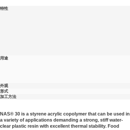
特性
用途
外观
形式
加工方法
NAS® 30 is a styrene acrylic copolymer that can be used in
a variety of applications demanding a strong, stiff water-
clear plastic resin with excellent thermal stability. Food