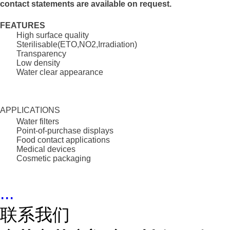
contact statements are available on request.
FEATURES
High surface quality
Sterilisable(ETO,NO2,Irradiation)
Transparency
Low density
Water clear appearance
APPLICATIONS
Water filters
Point-of-purchase displays
Food contact applications
Medical devices
Cosmetic packaging
...
联系我们