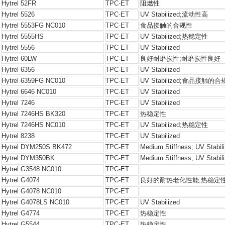
Hytrel 52FR
TPC-ET
阻燃性
Hytrel 5526
TPC-ET
UV Stabilized;流动性高
Hytrel 5553FG NC010
TPC-ET
食品接触的合规性
Hytrel 5555HS
TPC-ET
UV Stabilized;热稳定性
Hytrel 5556
TPC-ET
UV Stabilized
Hytrel 60LW
TPC-ET
良好耐磨损性;耐磨损性良好
Hytrel 6356
TPC-ET
UV Stabilized
Hytrel 6359FG NC010
TPC-ET
UV Stabilized;食品接触的
Hytrel 6646 NC010
TPC-ET
UV Stabilized
Hytrel 7246
TPC-ET
UV Stabilized
Hytrel 7246HS BK320
TPC-ET
热稳定性
Hytrel 7246HS NC010
TPC-ET
UV Stabilized;热稳定性
Hytrel 8238
TPC-ET
UV Stabilized
Hytrel DYM250S BK472
TPC-ET
Medium Stiffness; UV 
Hytrel DYM350BK
TPC-ET
Medium Stiffness; UV St
Hytrel G3548 NC010
TPC-ET
Hytrel G4074
TPC-ET
良好的耐热老化性能;热稳定
Hytrel G4078 NC010
TPC-ET
Hytrel G4078LS NC010
TPC-ET
UV Stabilized
Hytrel G4774
TPC-ET
热稳定性
Hytrel G5544
TPC-ET
热稳定性