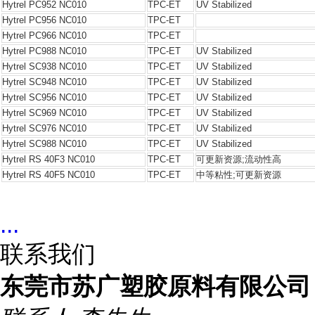
Hytrel PC952 NC010
TPC-ET
UV Stabilized
Hytrel PC956 NC010
TPC-ET
Hytrel PC966 NC010
TPC-ET
Hytrel PC988 NC010
TPC-ET
UV Stabilized
Hytrel SC938 NC010
TPC-ET
UV Stabilized
Hytrel SC948 NC010
TPC-ET
UV Stabilized
Hytrel SC956 NC010
TPC-ET
UV Stabilized
Hytrel SC969 NC010
TPC-ET
UV Stabilized
Hytrel SC976 NC010
TPC-ET
UV Stabilized
Hytrel SC988 NC010
TPC-ET
UV Stabilized
Hytrel RS 40F3 NC010
TPC-ET
可更新资源;流动性高
Hytrel RS 40F5 NC010
TPC-ET
中等粘性;可更新资源
...
联系我们
东莞市苏广塑胶原料有限公司