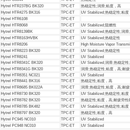
Hytrel HTR237BG BK320
TPC-ET
热稳定性;润滑;粘度，高
Hytrel HTR4275 BK316
TPC-ET
UV Stabilized;热稳定性;粘
Hytrel HTR6108
TPC-ET
Hytrel HTR8068
TPC-ET
UV Stabilized;阻燃性
Hytrel HTR8139BK
TPC-ET
UV Stabilized;热稳定性;
Hytrel HTR8163HVBK
TPC-ET
UV Stabilized;热稳定性
Hytrel HTR8206
TPC-ET
High Moisture Vapor Transmi
Hytrel HTR8223 BK320
TPC-ET
UV Stabilized;热稳定性
Hytrel HTR8241
TPC-ET
UV Stabilized
Hytrel HTR8341C BK320
TPC-ET
UV Stabilized;润滑;热
Hytrel HTR8341G BK320
TPC-ET
润滑;热稳定性;粘度，高;耐
Hytrel HTR8351 NC021
TPC-ET
UV Stabilized
Hytrel HTR8441 BK316
TPC-ET
热稳定性;粘度，高
Hytrel HTR8685 BK022A
TPC-ET
润滑;热稳定性;粘度，高;耐
Hytrel HTR8730 BK320
TPC-ET
UV Stabilized;热稳定性;粘
Hytrel HTR8782 BK320
TPC-ET
热稳定性;粘度，高;耐疲劳性
Hytrel HTR8785 BK482
TPC-ET
UV Stabilized;热稳定性
Hytrel HTR8797 BK320
TPC-ET
热稳定性;粘度，高
Hytrel PC945 NC010
TPC-ET
UV Stabilized
Hytrel PC948 NC010
TPC-ET
UV Stabilized