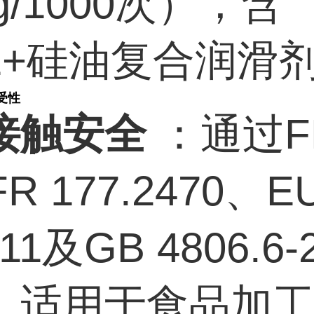
mg/1000次），含
FE+硅油复合润滑
受性
接触安全
：通过F
FR 177.2470、E
011及GB 4806.6-
，适用于食品加