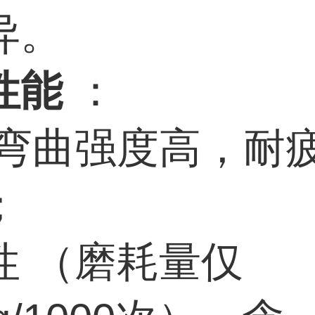
异。
性能
：
/弯曲强度高，耐
；
性 （磨耗量仅