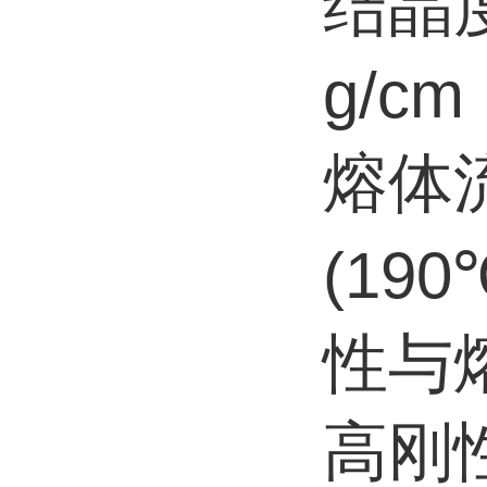
结晶度
g/c
熔体流
(19
性与
高刚