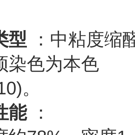
类型
：中粘度缩
预染色为本色
10)。
性能
：