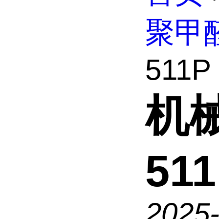
聚甲
511P
机械
51
2025