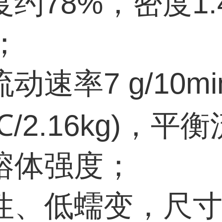
约78%，密度1.
m；
动速率7 g/10mi
0℃/2.16kg)，平
熔体强度；
性、低蠕变，尺