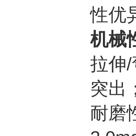
性优
机械
拉伸
突出
耐磨