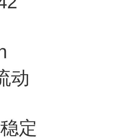
42
n
衡流动
寸稳定