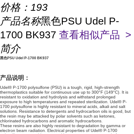
价格：
193
产品名称
黑色PSU Udel P-
1700 BK937
查看相似产品 >
简介
黑色PSU Udel P-1700 BK937
产品说明：
Udel® P-1700 polysulfone (PSU) is a tough, rigid, high-strength
thermoplastics suitable for continuous use up to 300°F (149°C). It is
resistant to oxidation and hydrolysis and withstand prolonged
exposure to high temperatures and repeated sterilization. Udel® P-
1700 polysulfone is highly resistant to mineral acids, alkali and salt
solutions. Resistance to detergents and hydrocarbon oils is good, but
the resin may be attacked by polar solvents such as ketones,
chlorinated hydrocarbons and aromatic hydrocarbons.
These resins are also highly resistant to degradation by gamma or
electron beam radiation. Electrical properties of Udel® P-1700