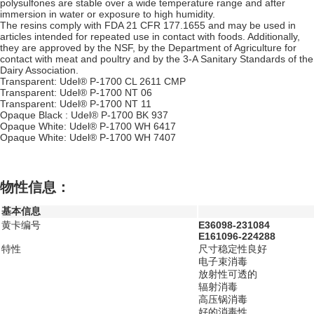
polysulfones are stable over a wide temperature range and after
immersion in water or exposure to high humidity.
The resins comply with FDA 21 CFR 177.1655 and may be used in
articles intended for repeated use in contact with foods. Additionally,
they are approved by the NSF, by the Department of Agriculture for
contact with meat and poultry and by the 3-A Sanitary Standards of the
Dairy Association.
Transparent: Udel® P-1700 CL 2611 CMP
Transparent: Udel® P-1700 NT 06
Transparent: Udel® P-1700 NT 11
Opaque Black : Udel® P-1700 BK 937
Opaque White: Udel® P-1700 WH 6417
Opaque White: Udel® P-1700 WH 7407
物性信息：
基本信息
黄卡编号
E36098-231084
E161096-224288
特性
尺寸稳定性良好
电子束消毒
放射性可透的
辐射消毒
高压锅消毒
好的消毒性