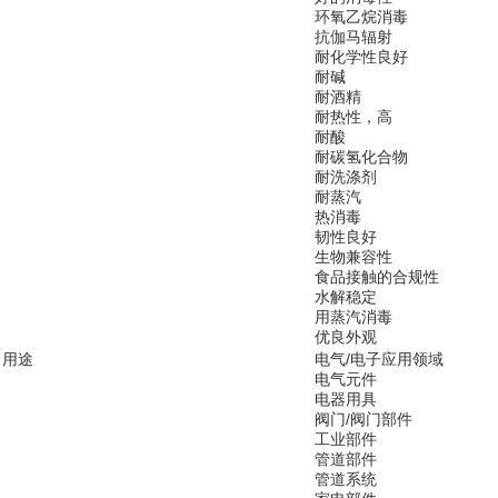
环氧乙烷消毒
抗伽马辐射
耐化学性良好
耐碱
耐酒精
耐热性，高
耐酸
耐碳氢化合物
耐洗涤剂
耐蒸汽
热消毒
韧性良好
生物兼容性
食品接触的合规性
水解稳定
用蒸汽消毒
优良外观
用途
电气/电子应用领域
电气元件
电器用具
阀门/阀门部件
工业部件
管道部件
管道系统