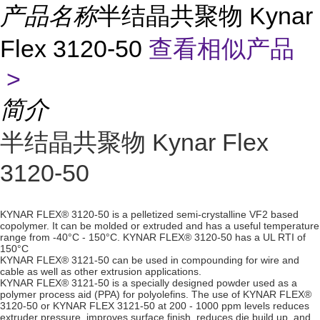
产品名称
半结晶共聚物 Kynar
Flex 3120-50
查看相似产品
>
简介
半结晶共聚物 Kynar Flex
3120-50
KYNAR FLEX® 3120-50 is a pelletized semi-crystalline VF2 based
copolymer. It can be molded or extruded and has a useful temperature
range from -40°C - 150°C. KYNAR FLEX® 3120-50 has a UL RTI of
150°C
KYNAR FLEX® 3121-50 can be used in compounding for wire and
cable as well as other extrusion applications.
KYNAR FLEX® 3121-50 is a specially designed powder used as a
polymer process aid (PPA) for polyolefins. The use of KYNAR FLEX®
3120-50 or KYNAR FLEX 3121-50 at 200 - 1000 ppm levels reduces
extruder pressure, improves surface finish, reduces die build up, and