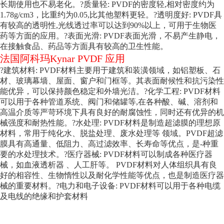
长期使用也
不易老化。
?质量轻: PVDF的密度轻,相对密度约为
1.78g/cm3，比重约为0.05,比其他塑料更轻。
?透明度好: PVDF具
有较高的透明性,光线透过率可以达到90%以上，可用于生物医
药等方面
的应用。
?表面光滑: PVDF表面光滑，不易产生静电，
在接触食品、药品等方面具有较高的卫生性能。
法国阿科玛Kynar PVDF 应用
?建筑材料: PVDF材料主要用于建筑和装潢领域，如铝塑板、石
材、玻璃幕墙、屋面、窗户和门框等。其表面耐候性和抗污染性
能优异，可以保持颜色稳定和外墙光洁。
?化学工程: PVDF材料
可以用于各种管道系统、阀门和储罐等,在各种酸、碱、溶剂和
高温介质等严苛环境下具有良好的耐腐蚀性，同时还有优异的机
械强度和耐热性能。
?水处理: PVDF材料是制造超滤膜的理想原
材料，常用于纯化水、脱盐处理、废水处理等 领域。PVDF超滤
膜具有高通量、低阻力、高过滤效率、长寿命等优点，是-种重
要的水处理技术。
?医疗器械: PVDF材料可以制成各种医疗器
械，如血液透析器 、人工肝等。 PVDF材料对人体组织具有良
好的相容性、生物惰性以及耐化学性能等优点，也是制造医疗器
械的重要材料。
?电力和电子设备: PVDF材料可以用于各种电缆
及电线的绝缘和护套材料