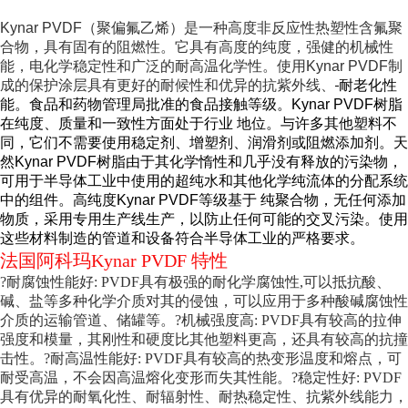
Kynar PVDF（聚偏氟乙烯）是一种高度非反应性热塑性含氟聚
合物，具有固有的阻燃性。它具有高度的纯度，强健的机械性
能，电化学稳定性和广泛的耐高温化学性。使用Kynar PVDF制
成的保护涂层具有更好的耐候性和优异的抗紫外线、
耐老化性
能。食品和药物管理局批准的食品接触等级。
Kynar PVDF树脂
在纯度、质量和一致性方面处于行业 地位。与许多其他塑料不
同，它们不需要使用稳定剂、增塑剂、润滑剂或阻燃添加剂。天
然Kynar PVDF树脂由于其化学惰性和几乎没有释放的污染物，
可用于半导体工业中使用的超纯水和其他化学纯流体的分配系统
中的组件。
高纯度Kynar PVDF等级基于 纯聚合物，无任何添加
物质，采用专用生产线生产，以防止任何可能的交叉污染。使用
这些材料制造的管道和设备符合半导体工业的严格要求。
法国阿科玛Kynar PVDF 特性
?耐腐蚀性能好: PVDF具有极强的耐化学腐蚀性,可以抵抗酸、
碱、盐等多种化学介质对其的
侵蚀，可以应用于多种酸碱腐蚀性
介质的运输管道、储罐等。
?机械强度高: PVDF具有较高的拉伸
强度和模量，其刚性和硬度比其他塑料更高，还具有较高
的抗撞
击性。
?耐高温性能好: PVDF具有较高的热变形温度和熔点，可
耐受高温，不会因高温熔化变形而失
其性能。
?稳定性好: PVDF
具有优异的耐氧化性、耐辐射性、耐热稳定性、抗紫外线能力，