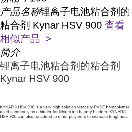
产品名称
锂离子电池粘合剂的
粘合剂 Kynar HSV 900
查看
相似产品 >
简介
锂离子电池粘合剂的粘合剂
Kynar HSV 900
KYNAR® HSV 900 is a very high solution viscosity PVDF hompolymer
used commonly as a binder for lithium ion battery binders. KYNAR®
HSV 900 can also be added to other polymers to increase toughness.