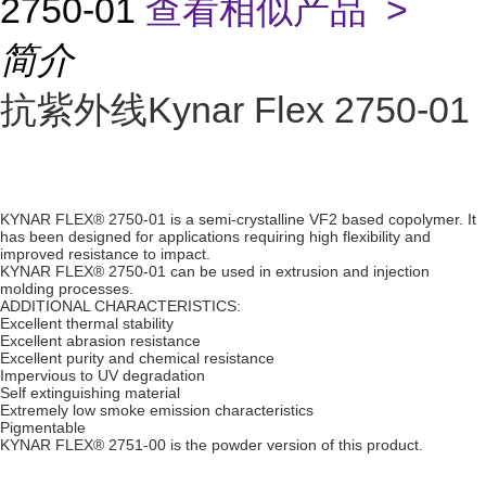
2750-01
查看相似产品 >
简介
抗紫外线Kynar Flex 2750-01
KYNAR FLEX® 2750-01 is a semi-crystalline VF2 based copolymer. It
has been designed for applications requiring high flexibility and
improved resistance to impact.
KYNAR FLEX® 2750-01 can be used in extrusion and injection
molding processes.
ADDITIONAL CHARACTERISTICS:
Excellent thermal stability
Excellent abrasion resistance
Excellent purity and chemical resistance
Impervious to UV degradation
Self extinguishing material
Extremely low smoke emission characteristics
Pigmentable
KYNAR FLEX® 2751-00 is the powder version of this product.