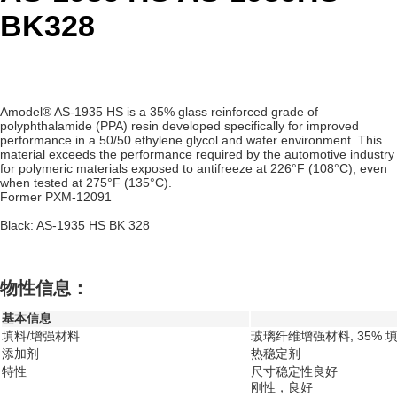
BK328
Amodel® AS-1935 HS is a 35% glass reinforced grade of
polyphthalamide (PPA) resin developed specifically for improved
performance in a 50/50 ethylene glycol and water environment. This
material exceeds the performance required by the automotive industry
for polymeric materials exposed to antifreeze at 226°F (108°C), even
when tested at 275°F (135°C).
Former PXM-12091
Black: AS-1935 HS BK 328
物性信息：
基本信息
填料/增强材料
玻璃纤维增强材料, 35% 
添加剂
热稳定剂
特性
尺寸稳定性良好
刚性，良好