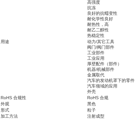
高强度
抗冻
良好的抗蠕变性
耐化学性良好
耐热性，高
耐乙二醇性
热稳定性
用途
动力/其它工具
阀门/阀门部件
工业部件
工业应用
厚壁配件（部件）
机器/机械部件
金属取代
汽车的发动机罩下的零件
汽车领域的应用
外壳
RoHS 合规性
RoHS 合规
外观
黑色
形式
粒子
加工方法
注射成型