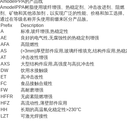
AmodelPPA的产品线
AmodelPPA树脂使用玻纤增强、热稳定剂、冲击改进剂、阻燃
剂、矿物和其他添加剂，以实现广泛的性能、价格和加工选择。
通过在等级名称开头使用前缀来区分产品族。
Prefix
Description
A
标准,玻纤增强,热稳定性
AE
良好的电气性,无腐蚀性的热稳定剂增强
AFA
高阻燃性
AS
(>3mm)厚壁部件应用,玻璃纤维填充,结构件应用,热稳
AT
冲击改性增强
AXS
大型结构件应用,高强度与高抗冲击性
DW
饮用水接触级
ET
高冲击改性
FC
食品接触合规性
FW
高耐磨增强
HFFR
无卤素阻燃增强
HFZ
高流动性,薄壁部件应用
HH
长期的高温氧化稳定性>230°C
LZT
可激光焊接性