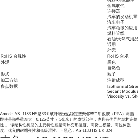
机器/机械部件
金属取代
连接器
汽车的发动机罩
汽车电子
汽车领域的应用
燃料管线
石油/天然气用
通用
外壳
RoHS 合规性
RoHS 合规
外观
黑色
自然色
形式
粒子
加工方法
注射成型
多点数据
Isothermal Stre
Secant Modulus 
Viscosity vs. S
Amodel AS -1133 HS是33％玻纤增强热稳定型聚邻苯二甲酰胺（PPA）树脂，
即使是那些壁厚大于0.125英寸（ 3毫米）的成型部件，也具有优异的结构完整
性 。 该结构性树脂的主要特性包括高热变形温度、高挠曲模量、高拉伸强
度、优良的耐蠕变性和低吸湿性。 - 黑色：AS-1133 HS BK 324