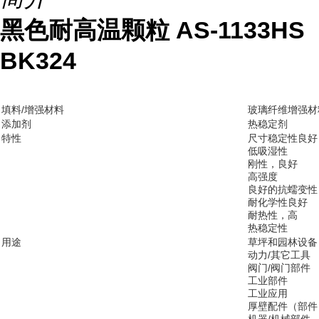
黑色耐高温颗粒 AS-1133HS
BK324
填料/增强材料
玻璃纤维增强材料
添加剂
热稳定剂
特性
尺寸稳定性良好
低吸湿性
刚性，良好
高强度
良好的抗蠕变性
耐化学性良好
耐热性，高
热稳定性
用途
草坪和园林设备
动力/其它工具
阀门/阀门部件
工业部件
工业应用
厚壁配件（部件