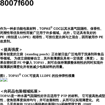
8007f600
®
作为一种多功能包装材料，TOPAS
COC以其水蒸气阻隔性、保香性、
死褶性等优良特性而被广泛用于许多领域。 此外，它还具有良好的
PE（特别是 LLDPE）相溶性，可按任意比例与之混合，因而被用作 PE
改质剂。
＜提高强度＞
富有创意的立袋（standing pouch）正在被日益广泛地用于洗涤剂和食品
等领域。 为使立袋能够自立，其外装薄膜应具有一定强度（厚度）。 如
果在密封层 PE 中掺入 TOPAS，则可在保持薄膜整体刚性的同时实现外
装薄膜的薄壁化并有效减少包装材料的用量。
®
图1．TOPAS
COC可提高 LLDPE 的拉伸弹性模量
＜向药品包装领域拓展＞
TOPAS是一种水蒸气阻隔性好并且适用于 PTP 的材料。 它可提高热成型
性，使角部厚度保持均匀，并可改善刚性，从而可以实现薄壁化。 此
外，几乎所有的 TOPAS等级都在美国FDA药物管理文档（DMF