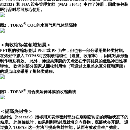
#12132）和 FDA 设备管理文档（MAF #1043）中作了注册，因此在包装
医疗品时尽可放心使用。
®
图2．TOPAS
COC的水蒸气和气体阻隔性
＜向收缩标签领域拓展＞
PET瓶的收缩标签以 PET 或 PS 为主，但也有一部分采用烯烃类树脂。
在烯烃中掺入 TOPAS可控制收缩特性（速度、收缩率），因此对异形瓶
制作特别有效。 此外，烯烃类薄膜的优点还在于其优良的低温冲击性和
弹性。 欧洲的部分国家从回收利用性（可通过比重差来区分瓶和薄膜）
的观点出发采用了烯烃类薄膜。
®
图3．TOPAS
混合类延伸薄膜的收缩曲线
＜提高热封性＞
热封性（hot tack）指标用来表示密封部分在刚刚密封后的熔融状态下的
粘度。 此值偏低时，如果刚刚密封后就填充内容物，底部就会开裂。 通
过掺入 TOPAS 这一方法可提高热封性能，从而有效改善生产效能。