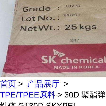
首页
>
产品展厅
>
TPE/TPEE原料
> 30D 聚酯弹
性体 G130D SKYPEL ...