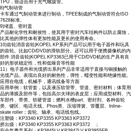
TPU，很适合用于充气螺旋管。
8)气制动管
卡车通过气制动管来进行制动，TPEE制成的气制动管符合ISO
7628标准。
9)堵盖、密封盖
产品耐化学性和耐侯性，使其用于密封汽车结构件以防止腐蚀，
比其他的弹性体有更加性能及更长的使用寿命。
10)齿轮消音齿轮|KOPEL KP系列产品可以用于电子器件和玩具
的齿轮。比如CD/DVD的滑轨部分。还可以用于便携摄像机的内
部件 消音齿轮|KOPEL KP3363已用于CD/DVD机的生产具有良
好的形状稳定性，性和低噪音等性能
11）电子器件和光缆挤出系列产品非常适用于直接与铜接触的
光缆产品。表现出良好的耐热性，弹性，蠕变性能和绝缘性能。
应用在电缆，机械手，通讯线备等方面
应用举例：软管套，以及液压软管带、管道、密封材料；体育用
品的薄膜及部件等，包括高尔夫球的表皮层；应用成型材料、汽
车部件、带类、软硬管道；燃料水槽part、密封剂、各种齿轮
类、键区、电话天线、Phos类、压缩弹簧、管覆层、Inline-
skate roller；齿轮、轴承、电话线包线。
注塑级：KP3340 KP3355 KP3363 KP3372
挤出级：KP3340 KP3355 KP3363 KP3372 ；
安全气囊盖系列：KP3845LV KP3847LV KP3855FB