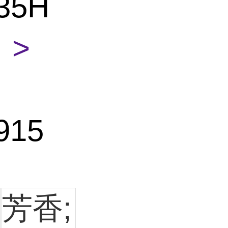
35H
 >
915
芳香;