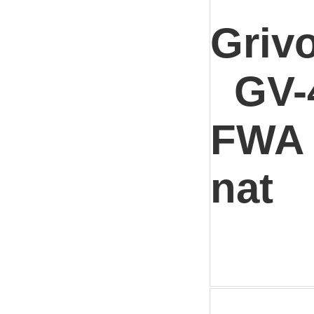
Griv
GV-
FWA
nat