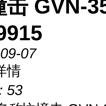
击 GVN-3
9915
-09-07
详情
：
53