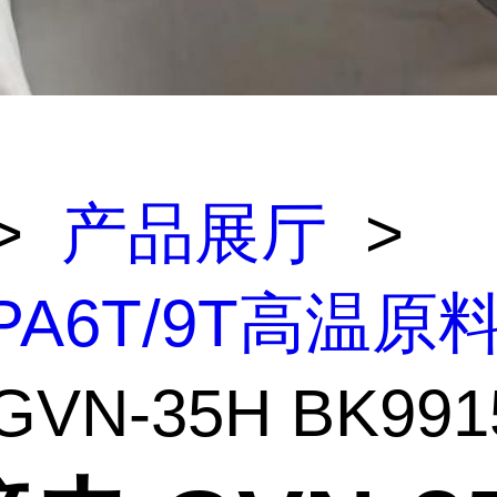
>
产品展厅
>
/PA6T/9T高温原
VN-35H BK991