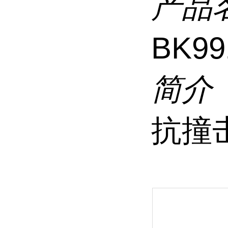
产品
BK9
简介
抗撞击