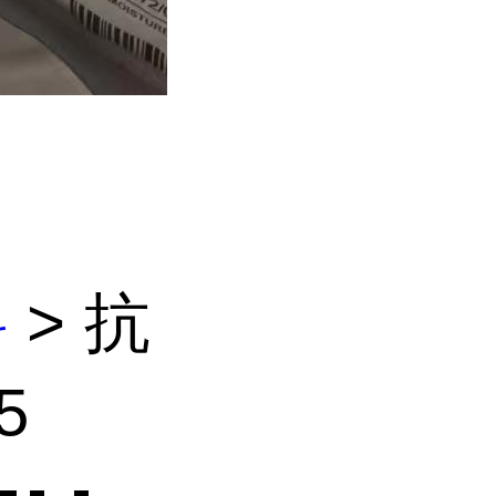
料
> 抗
5