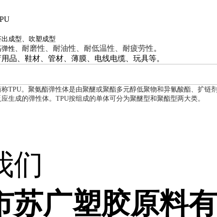
PU
挤出成型、吹塑成型
耐磨性、耐油性、耐低温性、耐疲劳性
。
高弹性、
育
用品、鞋材、管材、薄膜、电线电缆、玩具
等。
称TPU。聚氨酯弹性体是由聚醚或聚酯多元醇低聚物和异氰酸酯、扩链
应生成的弹性体。TPU按组成的单体可分为聚醚型和聚酯型两大类。
我们
市苏广塑胶原料