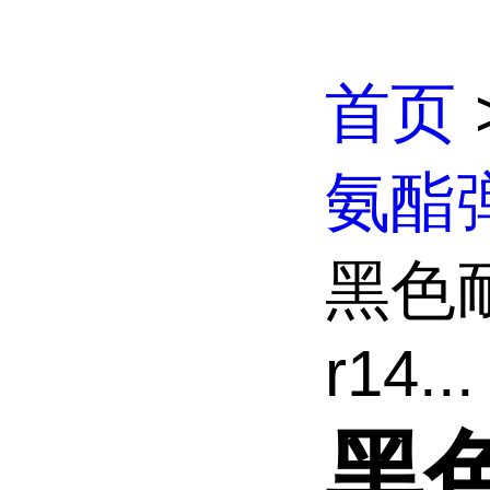
首页
氨酯
黑色耐水
r14...
黑色