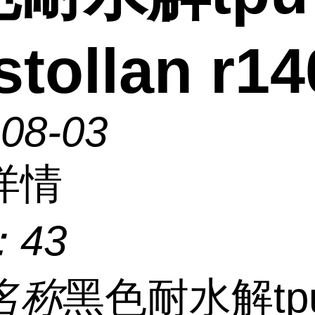
stollan r1
-08-03
详情
：
43
名称
黑色耐水解tp