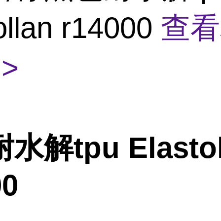
ollan r14000
查看
>
解tpu Elastol
00