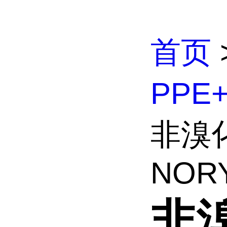
首页
PPE
非溴化
NOR
非