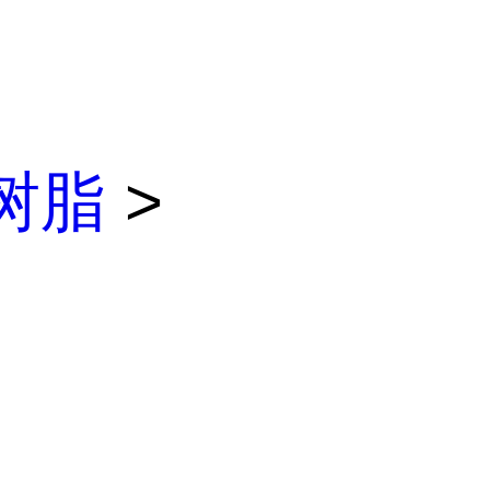
醚树脂
>