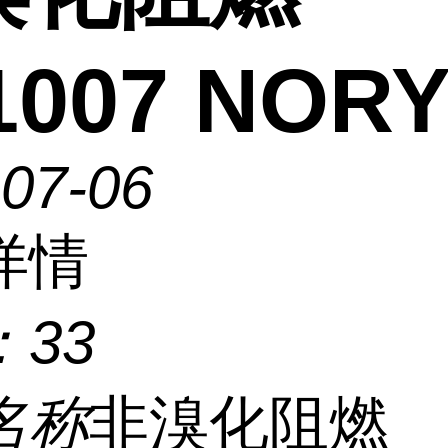
1007 NOR
-07-06
详情
：
33
名称
非溴化阻燃