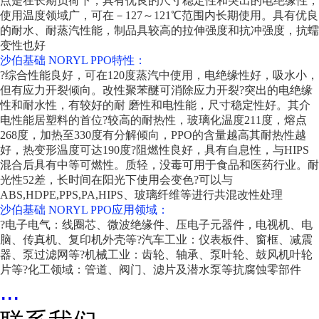
点是在长期负荷下，具有优良的尺寸稳定性和突出的电绝缘性，
使用温度领域广，可在－127～121℃范围内长期使用。具有优良
的耐水、耐蒸汽性能，制品具较高的拉伸强度和抗冲强度，抗蠕
变性也好
沙伯基础 NORYL PPO特性：
?综合性能良好，可在120度蒸汽中使用，电绝缘性好，吸水小，
但有应力开裂倾向。改性聚苯醚可消除应力开裂
?突出的电绝缘
性和耐水性，有较好的耐 磨性和电性能，尺寸稳定性好。其介
电性能居塑料的首位
?较高的耐热性，玻璃化温度211度，熔点
268度，加热至330度有分解倾向，PPO的含量越高其耐热性越
好，热变形温度可达190度
?阻燃性良好，具有自息性，与HIPS
混合后具有中等可燃性。质轻，没毒可用于食品和医药行业。耐
光性52差，长时间在阳光下使用会变色
?可以与
ABS,HDPE,PPS,PA,HIPS、玻璃纤维等进行共混改性处理
沙伯基础 NORYL PPO应用领域：
?电子电气：线圈芯、微波绝缘件、压电子元器件，电视机、电
脑、传真机、复印机外壳等
?汽车工业：仪表板件、窗框、减震
器、泵过滤网等
?机械工业：齿轮、轴承、泵叶轮、鼓风机叶轮
片等
?化工领域：管道、阀门、滤片及潜水泵等抗腐蚀零部件
...