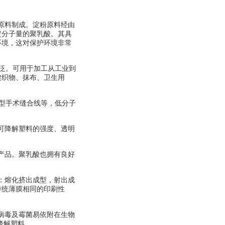
原料制成。淀粉原料经由
定分子量的聚乳酸。其具
环境，这对保护环境非常
泛。可用于加工从工业到
健织物、抹布、卫生用
型手术缝合线等，低分子
可降解塑料的强度、透明
产品。聚乳酸也拥有良好
：熔化挤出成型，射出成
传统薄膜相同的印刷性
病毒及霉菌易依附在生物
降解塑料。