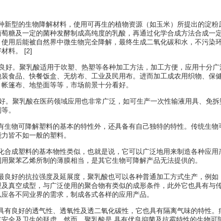
一种新型的
生物降解材料
，使用可再生的植物资源（如玉米）所提出的淀粉
葡萄糖及一定的菌种发酵制成高纯度的乳酸，再通过化学合成方法合成一
，使用后能被自然界中微生物完全降解，最终生成二氧化碳和水，不污染
好材料
。
[2]
能良好。聚乳酸适用于吹塑、热塑等各种加工方法，加工方便，应用十分广
包装食品、快餐饭盒、无纺布、工业及民用布。进而加工成农用织物、保
、帐篷布、地垫面等等，市场前景十分看好。
良好。聚乳酸在医药领域应用也非常广泛，如可生产一次性输液用具、免拆
剂等。
了有生物可降解塑料的基本的特性外，还具备有自己独特的特性。传统生物
能力皆不如一般的塑料。
石化合成塑料的基本物性类似，也就是说，它可以广泛地用来制造各种应用
利用
聚苯乙烯
所制的薄膜相当，是其它生物可降解产品无法提供的。
有最良好的抗拉强度及延展度，聚乳酸也可以各种普通加工方式生产，例如
型及真空成型，与广泛使用的聚合物有类似的成形条件，此外它也具有与
以应各不同业界的需求，制成各式各样的应用产品。
膜具有良好的透气性、透氧性及透二氧化碳性，它也具有隔离气味的特性。
有安全及卫生的疑虑，然而，聚乳酸是 具有优良抑菌及抗霉特性的生物可