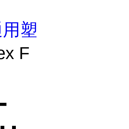
通用塑
x F
-