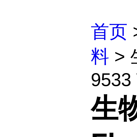
首页
料
> 
9533 
生物