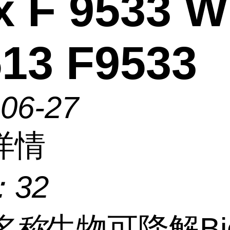
x F 9533 
13 F9533
-06-27
详情
：
32
名称
生物可降解Bi