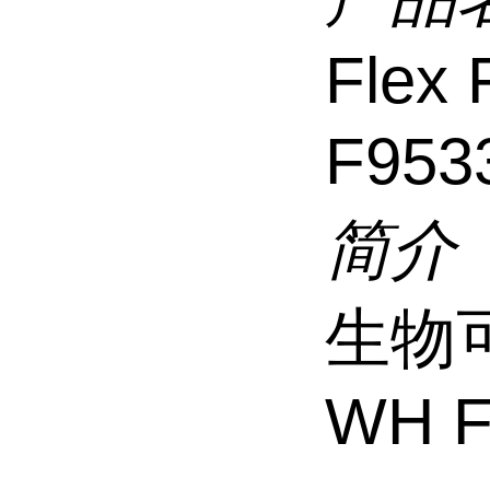
Flex
F953
简介
生物可降
WH F