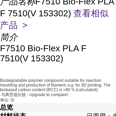
产品名称
F7510 Bio-Flex PLA
F 7510(V 153302)
查看相似
产品 >
简介
F7510 Bio-Flex PLA F
7510(V 153302)
Biodegradable polymer compound suitable for injection
moulding and production of filament, e.g. for 3D printing. The
biobased carbon content (BCC) is >80 % (calculated).
与典型值比较 - Upgrade to compare!
单位: SI
总览