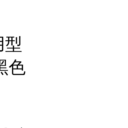
用型
黑色