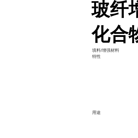
玻纤
化合物
填料/增强材料
特性
用途