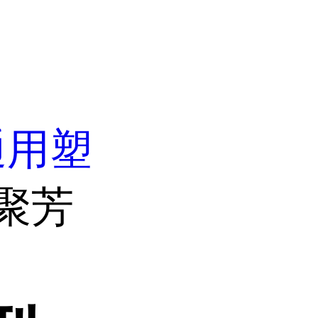
通用塑
 聚芳