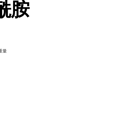
酰胺
重量