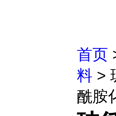
首页
料
>
酰胺化