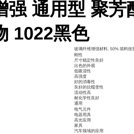
增强 通用型 聚芳
 1022黑色
玻璃纤维增强材料, 50% 填料按
刚性
尺寸稳定性良好
出色的外观
低吸湿性
高强度
好的消毒性
良好的抗蠕变性
流动性高
耐化学性良好
通用
电气元件
电器用具
高光应用
家具
汽车领域的应用