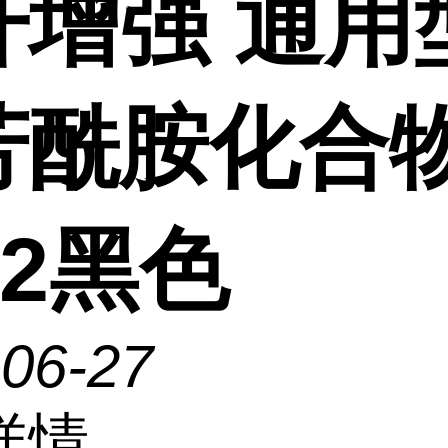
纤增强 通用
芳酰胺化合
22黑色
-06-27
详情