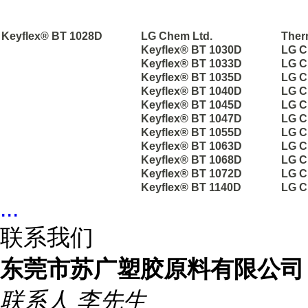
Keyflex® BT 1028D
LG Chem Ltd.
Ther
Keyflex® BT 1030D
LG C
Keyflex® BT 1033D
LG C
Keyflex® BT 1035D
LG C
Keyflex® BT 1040D
LG C
Keyflex® BT 1045D
LG C
Keyflex® BT 1047D
LG C
Keyflex® BT 1055D
LG C
Keyflex® BT 1063D
LG C
Keyflex® BT 1068D
LG C
Keyflex® BT 1072D
LG C
Keyflex® BT 1140D
LG C
...
联系我们
东莞市苏广塑胶原料有限公司
联系人
李先生