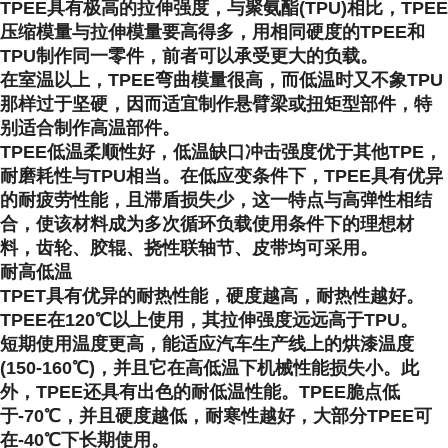
TPEE具有极高的拉伸强度，与聚氨酯(TPU)相比，TPEE
压缩模量与拉伸模量要高得多，用相同硬度的TPEE和
TPU制作同一零件，前者可以承受更大的负载。
在室温以上，TPEE弯曲模量很高，而低温时又不象TPU
那样过于坚硬，因而适宜制作悬臂梁或扭矩型部件，特
别适合制作高温部件。
TPEE低温柔顺性好，低温缺口冲击强度优于其他TPE，
耐磨耗性与TPU相当。在低应变条件下，TPEE具有优异
的耐疲劳性能，且滞盾损失少，这一特点与高弹性相结
合，使该材料成为多次循环负载使用条件下的理想材
料，齿轮、胶辊、挠性联轴节、皮带均可采用。
耐高低温
TPET具有优异的耐热性能，硬度越高，耐热性越好。
TPEE在120℃以上使用，其拉伸强度远远高于TPU。
短期使用温度更高，能适应汽车生产线上的烘漆温度
(150-160℃)，并且它在高低温下机械性能损失小。此
外，TPEE还具有出色的耐低温性能。TPEE脆点低
于-70℃，并且硬度越低，耐寒性越好，大部分TPEE可
在-40℃下长期使用。