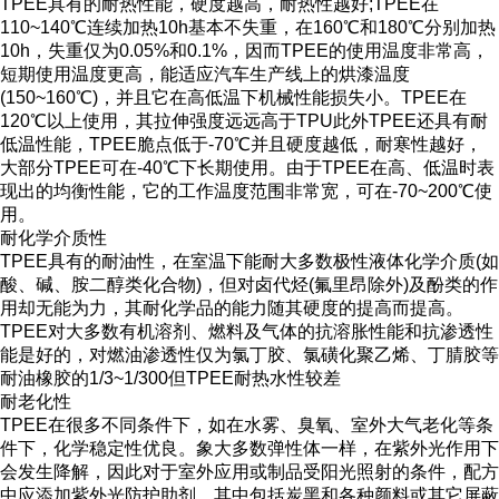
TPEE具有的耐热性能，硬度越高，耐热性越好;TPEE在
110~140℃连续加热10h基本不失重，在160℃和180℃分别加热
10h，失重仅为0.05%和0.1%，因而TPEE的使用温度非常高，
短期使用温度更高，能适应汽车生产线上的烘漆温度
(150~160℃)，并且它在高低温下机械性能损失小。TPEE在
120℃以上使用，其拉伸强度远远高于TPU此外TPEE还具有耐
低温性能，TPEE脆点低于-70℃并且硬度越低，耐寒性越好，
大部分TPEE可在-40℃下长期使用。由于TPEE在高、低温时表
现出的均衡性能，它的工作温度范围非常宽，可在-70~200℃使
用。
耐化学介质性
TPEE具有的耐油性，在室温下能耐大多数极性液体化学介质(如
酸、碱、胺二醇类化合物)，但对卤代烃(氟里昂除外)及酚类的作
用却无能为力，其耐化学品的能力随其硬度的提高而提高。
TPEE对大多数有机溶剂、燃料及气体的抗溶胀性能和抗渗透性
能是好的，对燃油渗透性仅为氯丁胶、氯磺化聚乙烯、丁腈胶等
耐油橡胶的1/3~1/300但TPEE耐热水性较差
耐老化性
TPEE在很多不同条件下，如在水雾、臭氧、室外大气老化等条
件下，化学稳定性优良。象大多数弹性体一样，在紫外光作用下
会发生降解，因此对于室外应用或制品受阳光照射的条件，配方
中应添加紫外光防护助剂，其中包括炭黑和各种颜料或其它屏蔽