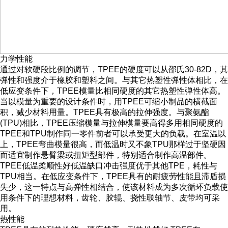
力学性能
通过对软硬段比例的调节，TPEE的硬度可以从邵氏30-82D，其
弹性和强度介于橡胶和塑料之间。与其它热塑性弹性体相比，在
低应变条件下，TPEE模量比相同硬度的其它热塑性弹性体高。
当以模量为重要的设计条件时，用TPEE可缩小制品的横截面
积，减少材料用量。TPEE具有极高的拉伸强度。与聚氨酯
(TPU)相比，TPEE压缩模量与拉伸模量要高得多用相同硬度的
TPEE和TPU制作同一零件前者可以承受更大的负载。在室温以
上，TPEE弯曲模量很高，而低温时又不象TPU那样过于坚硬因
而适宜制作悬臂梁或扭矩型部件，特别适合制作高温部件。
TPEE低温柔顺性好低温缺口冲击强度优于其他TPE，耗性与
TPU相当。在低应变条件下，TPEE具有的耐疲劳性能且滞盾损
失少，这一特点与高弹性相结合，使该材料成为多次循环负载使
用条件下的理想材料，齿轮、胶辊、挠性联轴节、皮带均可采
用。
热性能