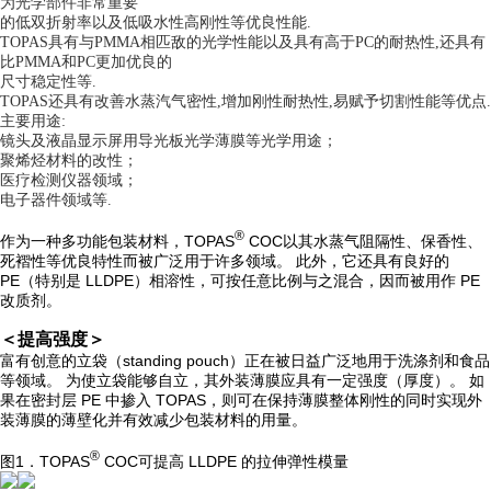
为光学部件非常重要
的低双折射率以及低吸水性高刚性等优良性能.
TOPAS具有与PMMA相匹敌的光学性能以及具有高于PC的耐热性,还具有
比PMMA和PC更加优良的
尺寸稳定性等.
TOPAS还具有改善水蒸汽气密性,增加刚性耐热性,易赋予切割性能等优点.
主要用途:
镜头及液晶显示屏用导光板光学薄膜等光学用途；
聚烯烃材料的改性；
医疗检测仪器领域；
电子器件领域等.
®
作为一种多功能包装材料，TOPAS
COC以其水蒸气阻隔性、保香性、
死褶性等优良特性而被广泛用于许多领域。 此外，它还具有良好的
PE（特别是 LLDPE）相溶性，可按任意比例与之混合，因而被用作 PE
改质剂。
＜提高强度＞
富有创意的立袋（standing pouch）正在被日益广泛地用于洗涤剂和食品
等领域。 为使立袋能够自立，其外装薄膜应具有一定强度（厚度）。 如
果在密封层 PE 中掺入 TOPAS，则可在保持薄膜整体刚性的同时实现外
装薄膜的薄壁化并有效减少包装材料的用量。
®
图1．TOPAS
COC可提高 LLDPE 的拉伸弹性模量