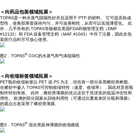
＜向药品包装领域拓展＞
TOPAS是一种水蒸气阻隔性好并且适用于 PTP 的材料。 它可提高热成
型性，使角部厚度保持均匀，并可改善刚性，从而可以实现薄壁化。 此
外，几乎所有的 TOPAS等级都在美国FDA药物管理文档（DMF
#12132）和 FDA 设备管理文档（MAF #1043）中作了注册，因此在包
装医疗品时尽可放心使用。
®
图2．TOPAS
COC的水蒸气和气体阻隔性
＜向收缩标签领域拓展＞
PET瓶的收缩标签以 PET 或 PS 为主，但也有一部分采用烯烃类树脂。
在烯烃中掺入 TOPAS可控制收缩特性（速度、收缩率），因此对异形瓶
制作特别有效。 此外，烯烃类薄膜的优点还在于其优良的低温冲击性和
弹性。 欧洲的部分国家从回收利用性（可通过比重差来区分瓶和薄膜）
的观点出发采用了烯烃类薄膜。
®
图3．TOPAS
混合类延伸薄膜的收缩曲线