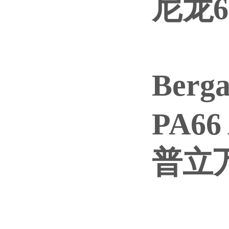
尼龙6
Ber
PA66
普立万