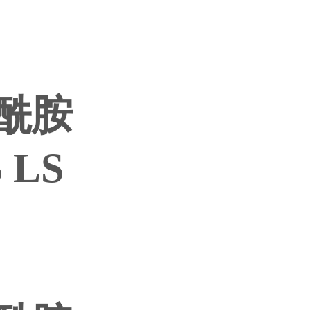
聚酰胺
 LS