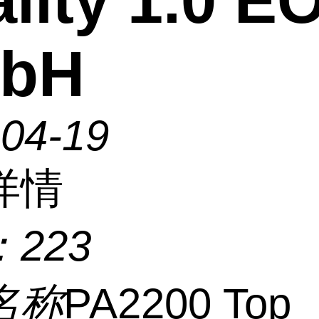
lity 1.0 E
bH
-04-19
详情
：
223
名称
PA2200 Top