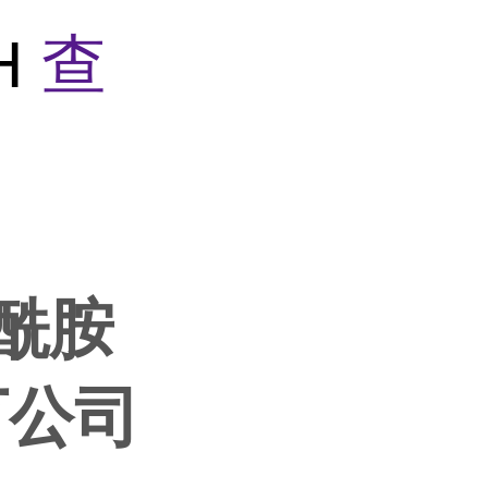
bH
查
聚酰胺
立万公司