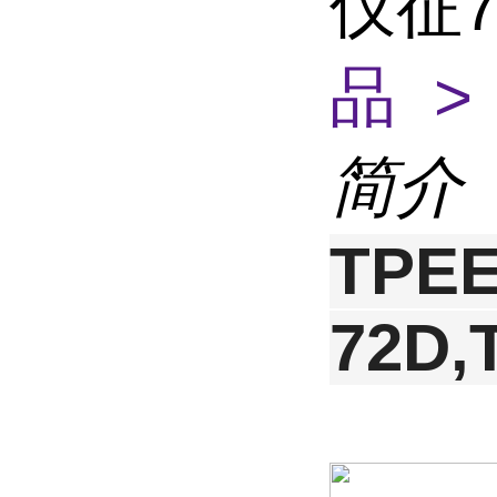
仪征7
品 >
简介
TPE
72D,