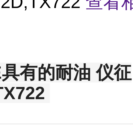
2D,TX722
查看
E具有的耐油 仪征
TX722