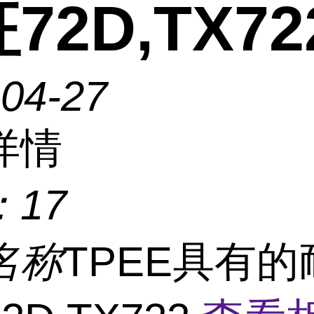
72D,TX72
-04-27
详情
：
17
名称
TPEE具有的