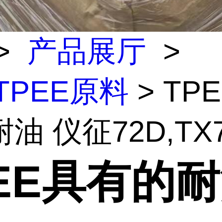
>
产品展厅
>
/TPEE原料
> TP
油 仪征72D,TX7
PEE具有的