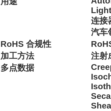
Auto
用途
Ligh
连接
汽车
RoHS 合规性
RoH
加工方法
注射
Cree
多点数据
Isoc
Isoth
Seca
Shea