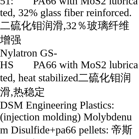
51:       PA66 with MoS2 lubrica
ted, 32% glass fiber reinforced.
二硫化钼润滑,32％玻璃纤维
增强

Nylatron GS-
HS       PA66 with MoS2 lubrica
ted, heat stabilized二硫化钼润
滑,热稳定

DSM Engineering Plastics:
(injection molding) Molybdenu
m Disulfide+pa66 pellets: 帝斯