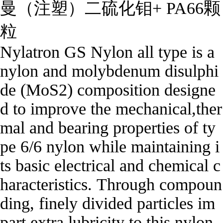
曼（注塑）二硫化钼+ PA66颗
粒

Nylatron GS Nylon all type is a 
nylon and molybdenum disulphi
de (MoS2) composition designe
d to improve the mechanical,ther
mal and bearing properties of ty
pe 6/6 nylon while maintaining i
ts basic electrical and chemical c
haracteristics. Through compoun
ding, finely divided particles im
part extra lubricity to this nylon, 